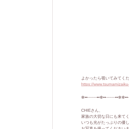
よかったら覗いてみてく
https://www.tsumamizaiku-
✼••┈┈┈┈••✼••┈┈┈┈••✼✼••
CHIEさん、
家族の大切な日にも来て
いつも光がたっぷりの優
お写真を撮ってください