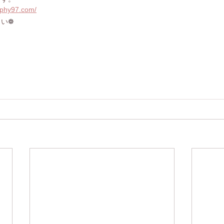
aphy97.com/
さい
❁