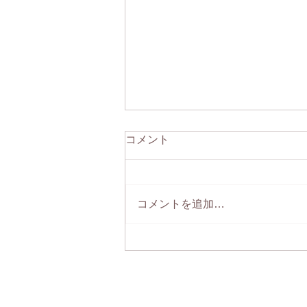
コメント
コメントを追加…
つまみ細工教室 鞠子庵のレ
ッスンのご案内🌸