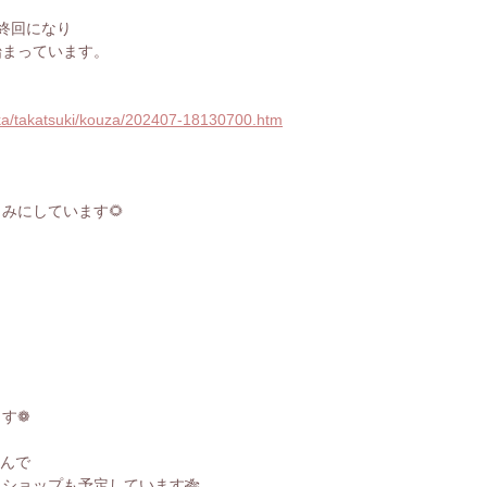
終回になり
始まっています。
aka/takatsuki/kouza/202407-18130700.htm
！
みにしています🌻
ます❁
さんで
ショップも予定しています🎋