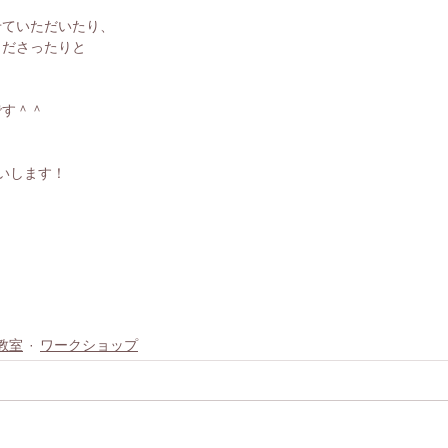
、
せていただいたり、
くださったりと
です＾＾
いします！
教室
ワークショップ