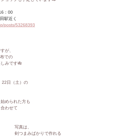
16：00
池田駅近く
jp/posts/53268393
、
ですが、
の布での
しみです🎋
、22日（土）の
ら始められた方も
に合わせて
写真は、
剣つまみばかりで作れる