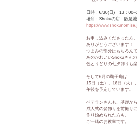
日時：6/30(日)　13：00~
場所：Shokuの店　阪急
https://www.shokunomise.
お申し込みくださった方
ありがとうございます！
つまみの部分はもちろん
あのかわいいShokuさん
色とりどりの七夕飾りも楽
そして6月の鞠子庵は
15日（土）、18日（火）
午後を予定しています。
ベテランさんも、基礎か
成人式の髪飾りを前撮り
作り始められた方も、
ご一緒のお教室です。