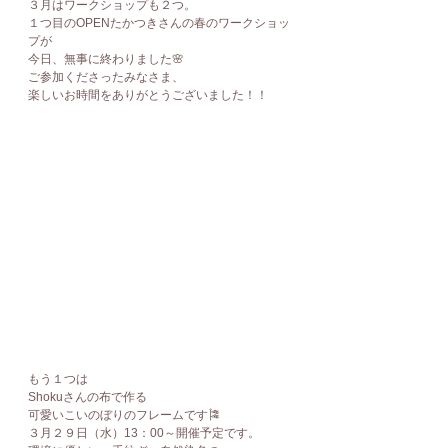
３月はワークショップも２つ。
１つ目のOPENたかつきさんの春のワークショッ
プが
今日、無事に終わりました🌸
ご参加くださったみなさま、
楽しいお時間をありがとうございました！！
もう１つは
Shokuさんの布で作る
可愛いこいのぼりのフレームです🎏
３月２９日（水）13：00～開催予定です。