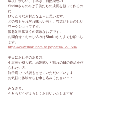
環境に優しい、手紡ぎ、自然染色の
Shokuさんの布は子供たちの成長を願って作るの
に
ぴったりな素材だなぁ～と思います。
どの布もそれぞれ味わい深く、布選びもたのしい
ワークショップです。
阪急池田駅近くの素敵なお店です。
お問合せ・お申し込みはShokuさんまでお願いし
ます。
https://www.shokunomise.jp/posts/41271584
平日にお仕事のある方、
七五三や成人式、結婚式など晴れの日の作品を作
られたい方、
鞠子庵でご相談もさせていただいています。
お気軽に体験からお申し込みください＾＾
みなさま、
今月もどうぞよろしくお願いいたします🌸