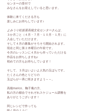
センターの受付で
みなさんをお迎えしていると思います。
体験に来てくださる方も
楽しみにお待ちしています♪
よみうり松坂屋高槻文化センターさんは、
３か月ごと（４月・７月・１０月・１月）に
入会していただけます。
そして４月の募集がそろそろ開始されます。
現在と同じ第２木曜日の午前です。
今月のレッスンに４月から作っていただける
作品をお持ちしますね♪
初めての方もお待ちしています！
そして、３月はいよいよ人気の玉ばらです。
たくさんの色とりどりの
玉ばらが一斉に咲きますよう～～。
高槻marico、鞠子庵の方、
私の方の都合でそれぞれスケジュール調整を
ありがとうございます！
同じレシピで作っても
咲く花のように