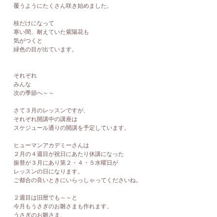
覆うようにたくさん咲き始めました。
枝だけになって
寒い間、耐えていた紫陽花も
気がつくと
緑色の目が出ています。
それぞれ
みんな
次の季節へ～～
さて３月のレッスンですが、
それぞれ開講中の講座は
スケジュール通りの開講を予定しています。
ヒューマンアカデミーさんは
２月の４週目が祝日にあたり休講になった
振替が３月にあり第２・４・５水曜日が
レッスンの日になります。
ご都合の良いときにいらっしゃってくださいね。
２週目は旧暦でも～～と
今月もうさぎのお雛さまも作れます。
うさぎのお雛さま、