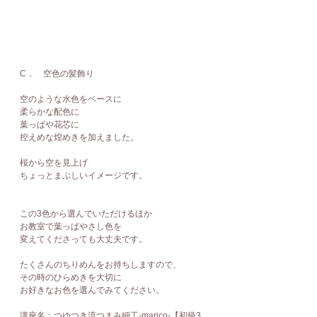
C．　空色の髪飾り
空のような水色をベースに
柔らかな配色に
葉っぱや花芯に
控えめな煌めきを加えました。
桜から空を見上げ
ちょっとまぶしいイメージです。
この3色から選んでいただけるほか
お教室で葉っぱやさし色を
変えてくださっても大丈夫です。
たくさんのちりめんをお持ちしますので、
その時のひらめきを大切に
お好きなお色を選んでみてください。
講座名：つゆつき流つまみ細工-marico-【初級3