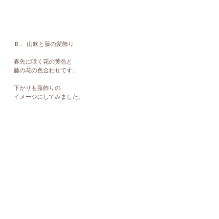
Ｂ.　山吹と藤の髪飾り
春先に咲く花の黄色と
藤の花の色合わせです。
下がりも藤飾りの
イメージにしてみました。