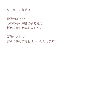
A.　紅白の髪飾り
粉雪のような白
つややかな深みのある紅に
桜色を差し色にしました。
髪飾りとしても
お正月飾りにもお使いいただけます。