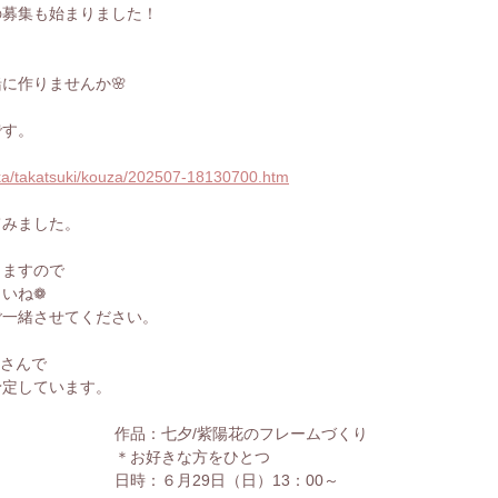
の募集も始まりました！
に作りませんか🌸
です。
aka/takatsuki/kouza/202507-18130700.htm
てみました。
りますので
さいね❁
ご一緒させてください。
店さんで
予定しています。
作品：七夕/紫陽花のフレームづくり
＊お好きな方をひとつ
日時：６月29日（日）13：00～