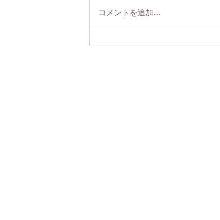
コメントを追加…
つまみ細工教室 鞠子庵のレ
ッスンのご案内🌸