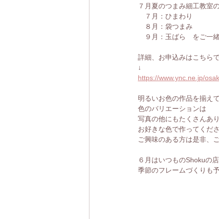
７月夏のつまみ細工教室
　７月：ひまわり
　８月：袋つまみ
　９月：玉ばら　をご一緒
詳細、お申込みはこちら
↓
https://www.ync.ne.jp/os
明るいお色の作品を揃え
色のバリエーションは
写真の他にもたくさんあ
お好きな色で作ってくだ
ご興味のある方は是非、
６月はいつものShokuの
季節のフレームづくりも