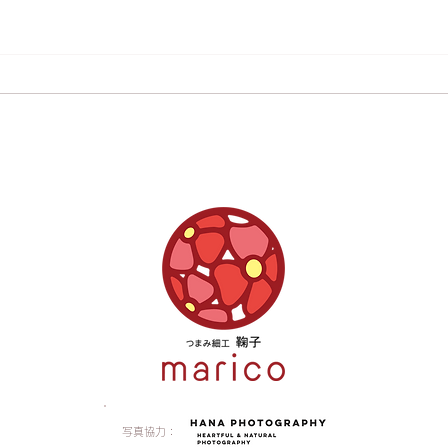
【よみうりカルチャー つま
【よ
み細工教室】 7月期のご案
み細
内
内
写真協力：