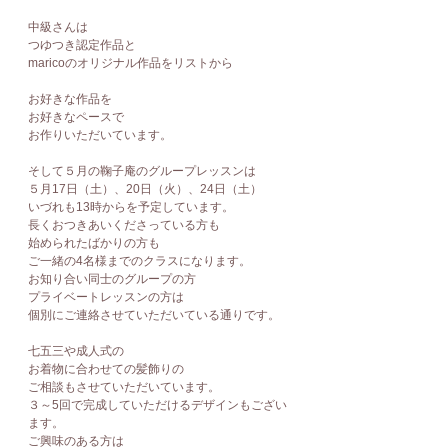
中級さんは
つゆつき認定作品と
maricoのオリジナル作品をリストから
お好きな作品を
お好きなペースで
お作りいただいています。
そして５月の鞠子庵のグループレッスンは
５月17日（土）、20日（火）、24日（土）
いづれも13時からを予定しています。
長くおつきあいくださっている方も
始められたばかりの方も
ご一緒の4名様までのクラスになります。
お知り合い同士のグループの方
プライベートレッスンの方は
個別にご連絡させていただいている通りです。
七五三や成人式の
お着物に合わせての髪飾りの
ご相談もさせていただいています。
３～5回で完成していただけるデザインもござい
ます。
ご興味のある方は