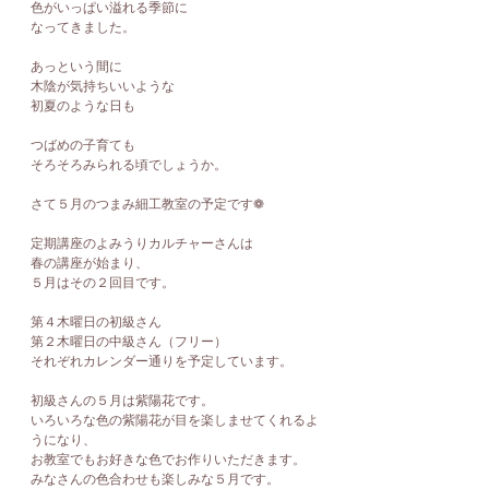
色がいっぱい溢れる季節に
なってきました。
あっという間に
木陰が気持ちいいような
初夏のような日も
つばめの子育ても
そろそろみられる頃でしょうか。
さて５月のつまみ細工教室の予定です❁
定期講座のよみうりカルチャーさんは
春の講座が始まり、
５月はその２回目です。
第４木曜日の初級さん
第２木曜日の中級さん（フリー）
それぞれカレンダー通りを予定しています。
初級さんの５月は紫陽花です。
いろいろな色の紫陽花が目を楽しませてくれるよ
うになり、
お教室でもお好きな色でお作りいただきます。
みなさんの色合わせも楽しみな５月です。