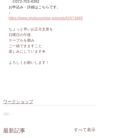
　✆
072-703-4392
お申込み・詳細はこちらです。
↓
https://www.shokunomise.jp/posts/55573885
ちょっと早いお正月支度を
日曜日の午後
テーブルを囲み
ご一緒できますこと
楽しみにしています🎍
よろしくお願いします！
ワークショップ
すべて表示
最新記事