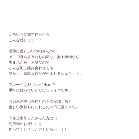
いろいろな布で作ったら
こんな感じです＾＾
環境に優しいShokuさんの布
そこで暮らす方たちの周りにある植物から
生まれた色、素材なので
どんな風に組み合わせても
温かく、素敵な作品が生まれるなぁと・・。
フレームは18.5cm×14cmで
手軽に飾っていただけるサイズです。
お部屋の中に手作りのものが加わると
優しい気持ちになれるので不思議ですね～
昨年ご参加くださった方には
初節句のお祝いにと
作ってくださった方もいらっしゃり、