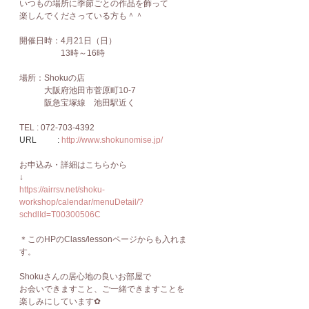
いつもの場所に季節ごとの作品を飾って
楽しんでくださっている方も＾＾
開催日時：4月21日（日）
　　　　　13時～16時
場所：Shokuの店
　　　大阪府池田市菅原町10-7
　　　阪急宝塚線　池田駅近く
TEL : 072-703-4392
URL          : 
http://www.shokunomise.jp/
お申込み・詳細はこちらから
↓
https://airrsv.net/shoku-
workshop/calendar/menuDetail/?
schdlId=T00300506C
＊このHPのClass/lessonページからも入れま
す。
Shokuさんの居心地の良いお部屋で
お会いできますこと、ご一緒できますことを
楽しみにしています✿